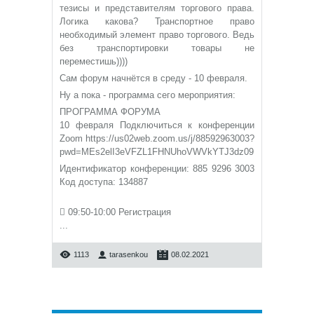
тезисы и представителям торгового права.
Логика какова? Транспортное право
необходимый элемент право торгового. Ведь
без транспортировки товары не
переместишь))))
Сам форум начнётся в среду - 10 февраля.
Ну а пока - программа сего мероприятия:
ПРОГРАММА ФОРУМА
10 февраля Подключиться к конференции
Zoom https://us02web.zoom.us/j/88592963003?
pwd=MEs2elI3eVFZL1FHNUhoVWVkYTJ3dz09
Идентификатор конференции: 885 9296 3003
Код доступа: 134887
 09:50-10:00 Регистрация
...
1113
tarasenkou
08.02.2021